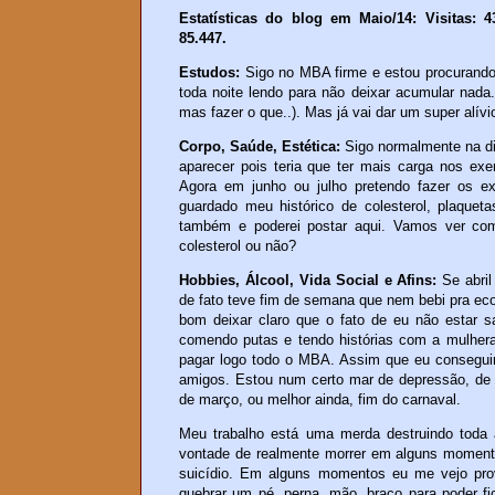
Estatísticas do blog em Maio/14: Visitas: 4
85.447.
Estudos:
Sigo no MBA firme e estou procurando f
toda noite lendo para não deixar acumular nada
mas fazer o que..). Mas já vai dar um super alívio
Corpo, Saúde, Estética:
Sigo normalmente na die
aparecer pois teria que ter mais carga nos exer
Agora em junho ou julho pretendo fazer os e
guardado meu histórico de colesterol, plaqueta
também e poderei postar aqui. Vamos ver co
colesterol ou não?
Hobbies, Álcool, Vida Social e Afins:
Se abril
de fato teve fim de semana que nem bebi pra ec
bom deixar claro que o fato de eu não estar 
comendo putas e tendo histórias com a mulhera
pagar logo todo o MBA. Assim que eu conseguir
amigos. Estou num certo mar de depressão, de an
de março, ou melhor ainda, fim do carnaval.
Meu trabalho está uma merda destruindo toda a
vontade de realmente morrer em alguns momento
suicídio. Em alguns momentos eu me vejo prov
quebrar um pé, perna, mão, braço para poder f