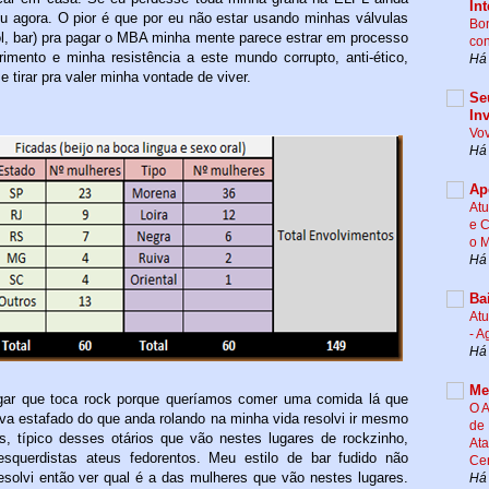
Int
ou agora. O pior é que por eu não estar usando minhas válvulas
Bon
ol, bar) pra pagar o MBA minha mente parece estrar em processo
co
imento e minha resistência a este mundo corrupto, anti-ético,
Há
e tirar pra valer minha vontade de viver.
Se
In
Vov
Há
Ap
Atu
e 
o M
Há
Ba
Atu
- A
Há
Me
ar que toca rock porque queríamos comer uma comida lá que
O A
va estafado do que anda rolando na minha vida resolvi ir mesmo
de 
s, típico desses otários que vão nestes lugares de rockzinho,
Ata
 esquerdistas ateus fedorentos. Meu estilo de bar fudido não
Ce
solvi então ver qual é a das mulheres que vão nestes lugares.
Há