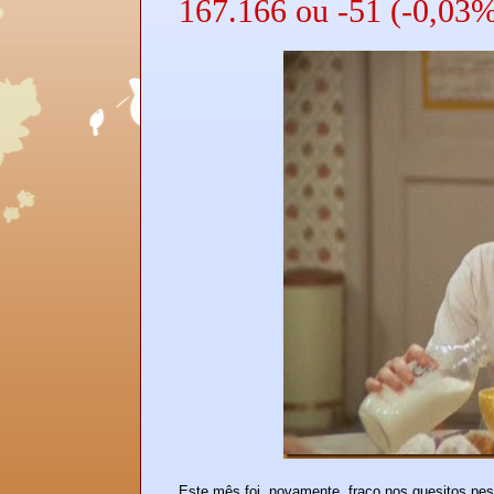
167.166 ou -51 (-0,03
Este mês foi, novamente, fraco nos quesitos pe