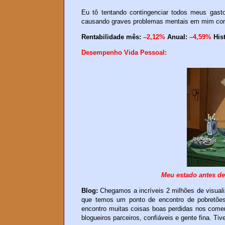
Eu tô tentando contingenciar todos meus gast
causando graves problemas mentais em mim con
Rentabilidade mês:
–2,12%
Anual:
–4,59%
Hist
Desempenho Vida Pessoal:
Meu estado antes de
Blog:
Chegamos a incríveis 2 milhões de visuali
que temos um ponto de encontro de pobretões
encontro muitas coisas boas perdidas nos coment
blogueiros parceiros, confiáveis e gente fina. Ti