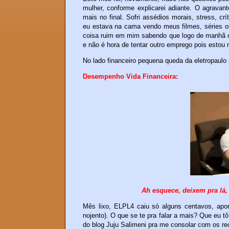
mulher, conforme explicarei adiante. O agravan
mais no final. Sofri assédios morais, stress, c
eu estava na cama vendo meus filmes, séries o
coisa ruim em mim sabendo que logo de manhã o 
e não é hora de tentar outro emprego pois estou 
No lado financeiro pequena queda da eletropaulo
Desempenho Vida Financeira:
Ah esquece, deixem pra lá,
Mês lixo, ELPL4 caiu só alguns centavos, apor
nojento). O que se te pra falar a mais? Que eu 
do blog Juju Salimeni pra me consolar com os r