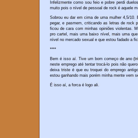
Infelizmente como sou feio e pobre perdi duel
muito pois o nível de pessoal de rock é aquele ma
Sobrou eu dar em cima de uma mulher 4,5/10. E
pegar, e pasmem, criticando as letras de rock 
ficou de cara com minhas opiniões violentas.
pro cartel, mais uma baixo nível, mais uma qu
nível no mercado sexual e que estou fadado a fic
****
Bem é isso aí. Tive um bom começo de ano (trime
neste emprego até tentar trocá-lo pois não quer
deixa triste é que eu troquei do emprego antig
estou ganhando mais porém minha mente vem se 
É isso aí, a forca é logo ali.