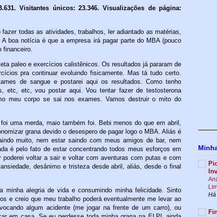
3.631. Visitantes únicos: 23.346. Visualizações de página:
azer todas as atividades, trabalhos, ler adiantado as matérias,
. A boa notícia é que a empresa irá pagar parte do MBA (pouco
 financeiro.
ta paleo e exercícios calistênicos. Os resultados já pararam de
cícios pra continuar evoluindo fisicamente. Mas tá tudo certo.
xames de sangue e postarei aqui os resultados. Como tenho
s, etc, etc, vou postar aqui. Vou tentar fazer de testosterona
mo meu corpo se sai nos exames. Vamos destruir o mito do
 foi uma merda, maio também foi. Bebi menos do que em abril,
onomizar grana devido o desespero de pagar logo o MBA. Aliás é
saindo muito, nem estar saindo com meus amigos de bar, nem
Minha
da é pelo fato de estar concentrando todos meus esforços em
 poderei voltar a sair e voltar com aventuras com putas e com
Pi
siedade, desânimo e tristeza desde abril, aliás, desde o final
In
Aná
Lim
 minha alegria de vida e consumindo minha felicidade. Sinto
Há
s e creio que meu trabalho poderá eventualmente me levar ao
ocando algum acidente (me jogar na frente de um carro), ou
Fi
icar em casa. Se eu perdesse toda minha grana na ELPL ainda