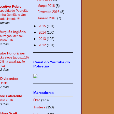
Março 2016
(8)
ecutivo Pobre
spedida do Pobretão
Fevereiro 2016
(8)
inha Opinião e Um
Janeiro 2016
(7)
adecimento !!!
 um dia
►
2015
(101)
Burguês Inglório
►
2014
(100)
alização Mensal -
►
2013
(102)
osto/2016
2 dias
►
2012
(101)
utor Honorários
ky steps (agosto/16)
 última atualização
Canal do Youtube do
nsal
Pobretão
2 dias
.Dividendos
 triste
2 dias
Marcadores
bre Catarrento
Ódio
(173)
osto 2016
3 dias
Tristeza
(153)
lding Scott