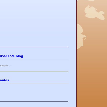
isar este blog
egando...
antes