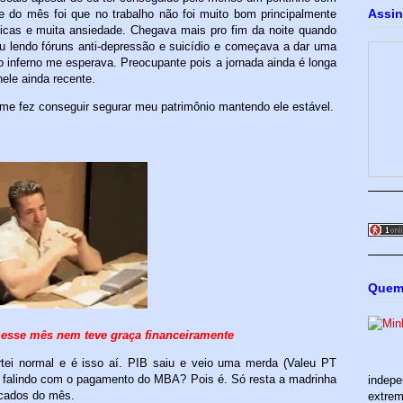
Assin
te do mês foi que no trabalho não foi muito bom principalmente
ríticas e muita ansiedade. Chegava mais pro fim da noite quando
u lendo fóruns anti-depressão e suicídio e começava a dar uma
inferno me esperava. Preocupante pois a jornada ainda é longa
nele ainda recente.
 me fez conseguir segurar meu patrimônio mantendo ele estável.
Quem
 esse mês nem teve graça financeiramente
tei normal e é isso aí. PIB saiu e veio uma merda (Valeu PT
tô falindo com o pagamento do MBA? Pois é. Só resta a madrinha
indepe
ecados do mês.
extrem