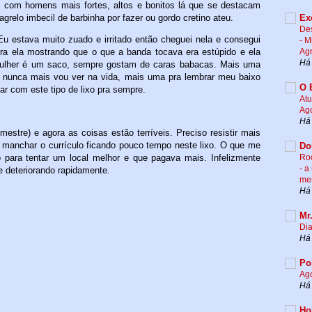
os com homens mais fortes, altos e bonitos lá que se destacam
Ex
grelo imbecil de barbinha por fazer ou gordo cretino ateu.
De
u estava muito zuado e irritado então cheguei nela e consegui
- M
Agr
pra ela mostrando que o que a banda tocava era estúpido e ela
Há
 Mulher é um saco, sempre gostam de caras babacas. Mais uma
e nunca mais vou ver na vida, mais uma pra lembrar meu baixo
O 
ar com este tipo de lixo pra sempre.
Atu
Ag
Há 
stre) e agora as coisas estão terríveis. Preciso resistir mais
o manchar o currículo ficando pouco tempo neste lixo. O que me
Do
Roc
o para tentar um local melhor e que pagava mais. Infelizmente
- a
deteriorando rapidamente.
me
Há 
Mr
Dia
Há 
Po
Ag
Há 
Ho