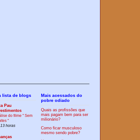
 lista de blogs
Mais acessados do
pobre odiado
ca Pau
Quais as profissões que
vestimentos
mais pagam bem para ser
lise do filme '' Sem
milionário?
ites ''
 13 horas
Como ficar musculoso
mesmo sendo pobre?
nanças