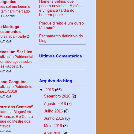
Homens velhos que
eligentes
pegam novinhas: A glória
ds sofrem Ippon e
e vingança tardia do
ntaminam mercado
homem pobre
 17 horas
Porque direito é um curso
u Madruga
tão ruim?
vestimentos
Fechamento definitivo do
ó safada - parte 2
blog
 um dia
enas um Ser Lixo
Últimos Comentários
alização Patrimonial
Considerações sobre
ês - Agosto/16
 um dia
Arquivo do blog
iano Canguino
alização Patrimônio
▼
2016
(65)
gosto/2016
Setembro 2016
(2)
 um dia
Agosto 2016
(7)
stre dos Centavo$
Julho 2016
(8)
taque a Blogosfera
Finanças E o Contra
Junho 2016
(8)
que do Mestre dos
Maio 2016
(8)
ntavos
 um dia
Abril 2016
(9)