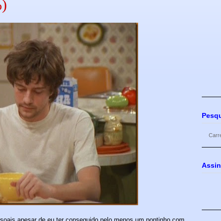
%)
Pesqu
Carr
Assin
ssoais apesar de eu ter conseguido pelo menos um pontinho com