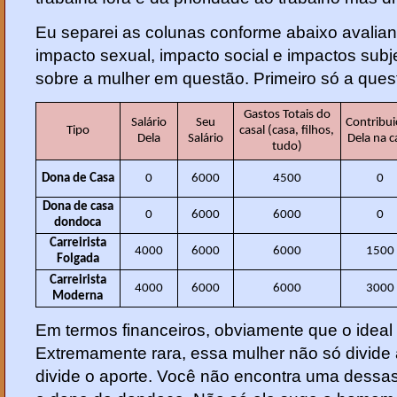
Eu separei as colunas conforme abaixo avalian
impacto sexual, impacto social e impactos sub
sobre a mulher em questão. Primeiro só a quest
Gastos Totais do
Salário
Seu
Contribu
Tipo
casal (casa, filhos,
Dela
Salário
Dela na c
tudo)
Dona de Casa
0
6000
4500
0
Dona de casa
0
6000
6000
0
dondoca
Carreirista
4000
6000
6000
1500
Folgada
Carreirista
4000
6000
6000
3000
Moderna
Em termos financeiros, obviamente que o ideal 
Extremamente rara, essa mulher não só divide
divide o aporte. Você não encontra uma dessas.