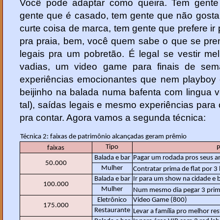
Você pode adaptar como queira. Tem gente
gente que é casado, tem gente que não gosta
curte coisa de marca, tem gente que prefere ir pr
pra praia, bem, você quem sabe o que se prem
legais pra um pobretão. É legal se vestir m
vadias, um video game para finais de se
experiências emocionantes que nem playboy o
beijinho na balada numa bafenta com lingua v
tal), saídas legais e mesmo experiências para 
pra contar. Agora vamos a segunda técnica:
Técnica 2: faixas de patrimônio alcançadas geram prêmio
Tipo
faixas
Balada e bar
Pagar um rodada pros seus a
50.000
Mulher
Contratar prima de flat por 3
Balada e bar
Ir para um show na cidade e 
100.000
Mulher
Num mesmo dia pegar 3 prima
Eletrônico
Video Game (800)
175.000
Restaurante
Levar a família pro melhor re