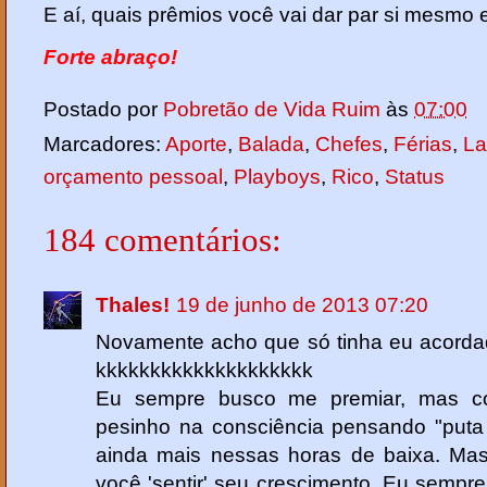
E aí, quais prêmios você vai dar par si mesmo e 
Forte abraço!
Postado por
Pobretão de Vida Ruim
às
07:00
Marcadores:
Aporte
,
Balada
,
Chefes
,
Férias
,
La
orçamento pessoal
,
Playboys
,
Rico
,
Status
184 comentários:
Thales!
19 de junho de 2013 07:20
Novamente acho que só tinha eu acorda
kkkkkkkkkkkkkkkkkkkk
Eu sempre busco me premiar, mas c
pesinho na consciência pensando "puta 
ainda mais nessas horas de baixa. Mas
você 'sentir' seu crescimento. Eu sempr