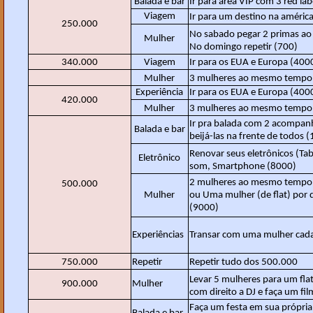
Balada e bar
Ir para área VIP com 3 red la
Viagem
Ir para um destino na américa
250.000
No sabado pegar 2 primas a
Mulher
No domingo repetir (700)
340.000
Viagem
Ir para os EUA e Europa (400
Mulher
3 mulheres ao mesmo tempo 
Experiência
Ir para os EUA e Europa (400
420.000
Mulher
3 mulheres ao mesmo tempo 
Ir pra balada com 2 acompan
Balada e bar
beijá-las na frente de todos 
Renovar seus eletrônicos (Tab
Eletrônico
som, Smartphone (8000)
2 mulheres ao mesmo tempo 
500.000
Mulher
ou Uma mulher (de flat) por 
(9000)
Experiências
Transar com uma mulher cada
750.000
Repetir
Repetir tudo dos 500.000
Levar 5 mulheres para um flat
900.000
Mulher
com direito a DJ e faça um fi
Faça um festa em sua própri