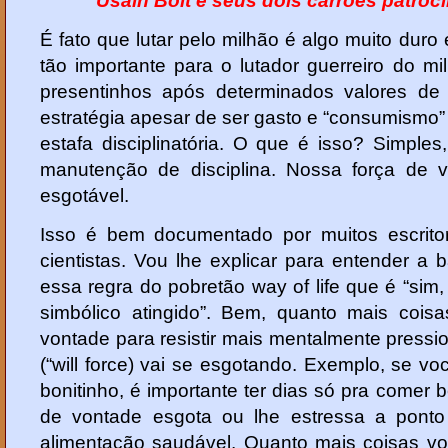
Usain Bolt e seus dois carrões patroc
É fato que lutar pelo milhão é algo muito duro e
tão importante para o lutador guerreiro do 
presentinhos após determinados valores de 
estratégia apesar de ser gasto e “consumismo”
estafa disciplinatória. O que é isso? Simples
manutenção de disciplina. Nossa força de v
esgotável.
Isso é bem documentado por muitos escrit
cientistas. Vou lhe explicar para entender a 
essa regra do pobretão way of life que é “sim
simbólico atingido”. Bem, quanto mais coisa
vontade para resistir mais mentalmente pressi
(“will force) vai se esgotando. Exemplo, se v
bonitinho, é importante ter dias só pra comer 
de vontade esgota ou lhe estressa a ponto 
alimentação saudável. Quanto mais coisas vo